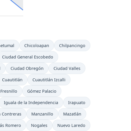
hetumal
Chicoloapan
Chilpancingo
Ciudad General Escobedo
l
Ciudad Obregón
Ciudad Valles
Cuautitlán
Cuautitlán Izcalli
Fresnillo
Gómez Palacio
Iguala de la Independencia
Irapuato
 Contreras
Manzanillo
Mazatlán
lás Romero
Nogales
Nuevo Laredo