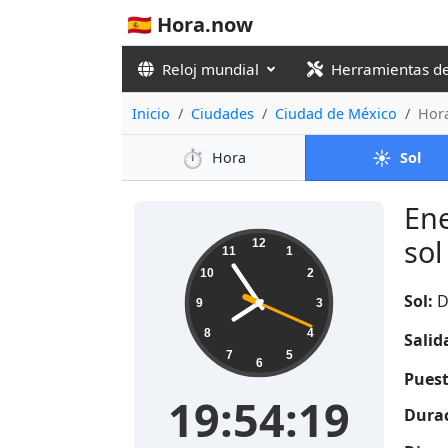
🇪🇸 Hora.now
Reloj mundial
Herramientas d
Inicio
Ciudades
Ciudad de México
Hora
⏱️
☀️
Hora
Sol
En
19:54:20
sol
12
11
1
10
2
Sol:
D
9
3
8
4
Salid
7
5
6
Puest
19:54:20
Durac