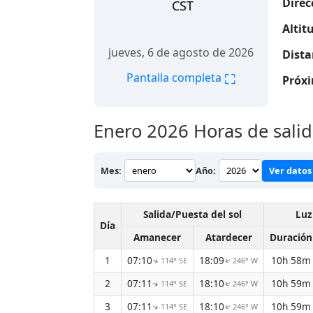
Direc
CST
Altitu
jueves, 6 de agosto de 2026
Dista
⛶
Pantalla completa
Próxi
Enero 2026
Horas de salid
Mes:
Año:
Ver datos 
Salida/Puesta del sol
Luz
Día
Amanecer
Atardecer
Duración
1
07:10
18:09
10h 58m
114° SE
246° W
↑
↑
2
07:11
18:10
10h 59m
114° SE
246° W
↑
↑
3
07:11
18:10
10h 59m
114° SE
246° W
↑
↑