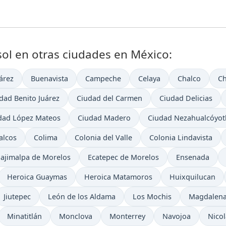
sol en otras ciudades en México:
árez
Buenavista
Campeche
Celaya
Chalco
C
dad Benito Juárez
Ciudad del Carmen
Ciudad Delicias
dad López Mateos
Ciudad Madero
Ciudad Nezahualcóyot
alcos
Colima
Colonia del Valle
Colonia Lindavista
ajimalpa de Morelos
Ecatepec de Morelos
Ensenada
Heroica Guaymas
Heroica Matamoros
Huixquilucan
Jiutepec
León de los Aldama
Los Mochis
Magdalena
Minatitlán
Monclova
Monterrey
Navojoa
Nico