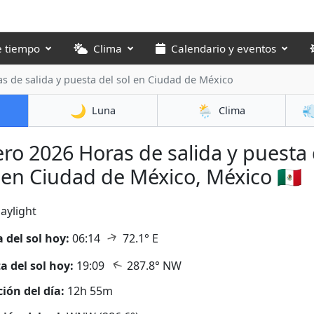
e tiempo
Clima
Calendario y eventos
s de salida y puesta del sol
en Ciudad de México
🌙
🌦️

Luna
Clima
ero 2026
Horas de salida y puesta 
 en Ciudad de México, México 🇲🇽
aylight
↑
a del sol hoy:
06:14
72.1° E
↑
a del sol hoy:
19:09
287.8° NW
ión del día:
12h 55m