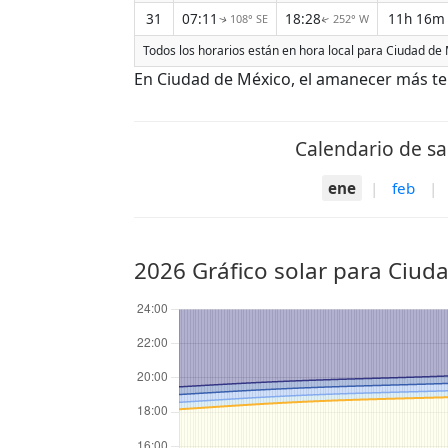
31
07:11
18:28
11h 16m
108° SE
252° W
↑
↑
Todos los horarios están en hora local para Ciudad de 
En Ciudad de México, el amanecer más tem
Calendario de sa
ene
|
feb
|
2026 Gráfico solar para Ciud