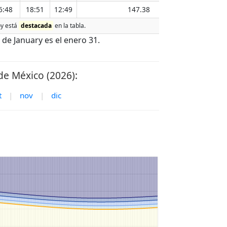
6:48
18:51
12:49
147.38
oy está
destacada
en la tabla.
de January es el enero 31.
de México (2026):
t
|
nov
|
dic