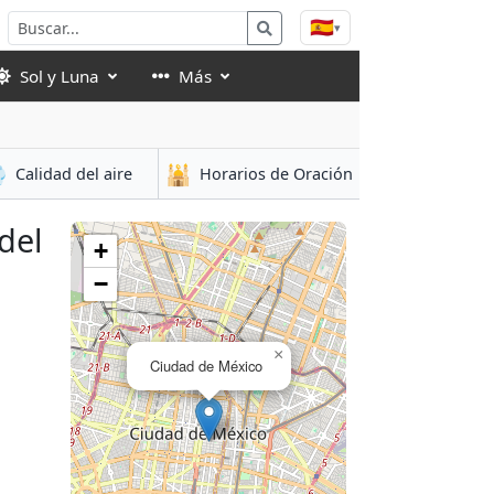
🇪🇸
▾
Sol y Luna
Más

🕌
Calidad del aire
Horarios de Oración
del
+
−
×
Ciudad de México