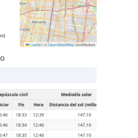
ox)
Leaflet
|
©
OpenStreetMap
contributors
co
epúsculo civil
Mediodía solar
iciar
Fin
Hora
Distancia del sol (millones de km)
6:46
18:33
12:39
147.10
6:46
18:34
12:40
147.10
6:47
18:35
12:40
147.10