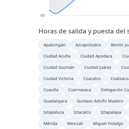
Horas de salida y puesta del 
Apatzingán
Azcapotzalco
Benito Ju
Ciudad Acuña
Ciudad Apodaca
Ciu
Ciudad Guzmán
Ciudad Juárez
Ciu
Ciudad Victoria
Coacalco
Coatzaco
Cuautla
Cuernavaca
Delegación Cu
Guadalajara
Gustavo Adolfo Madero
Ixtapaluca
Iztacalco
Iztapalapa
Mérida
Mexicali
Miguel Hidalgo