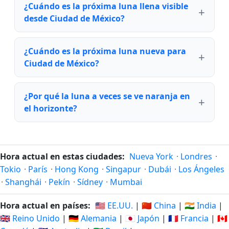
¿Cuándo es la próxima luna llena visible
desde Ciudad de México?
¿Cuándo es la próxima luna nueva para
Ciudad de México?
¿Por qué la luna a veces se ve naranja en
el horizonte?
Hora actual en estas ciudades:
Nueva York
·
Londres
·
Tokio
·
París
·
Hong Kong
·
Singapur
·
Dubái
·
Los Ángeles
·
Shanghái
·
Pekín
·
Sídney
·
Mumbai
Hora actual en países:
🇺🇸 EE.UU.
|
🇨🇳 China
|
🇮🇳 India
|
🇬🇧 Reino Unido
|
🇩🇪 Alemania
|
🇯🇵 Japón
|
🇫🇷 Francia
|
🇨🇦