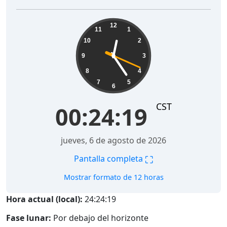
00:24:20
12
11
1
10
2
9
3
8
4
7
5
6
CST
00:24:20
jueves, 6 de agosto de 2026
⛶
Pantalla completa
Mostrar formato de 12 horas
Hora actual (local):
24:24:20
Fase lunar:
Por debajo del horizonte