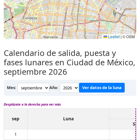
Leaflet
|
© OSM
Calendario de salida, puesta y
fases lunares en Ciudad de México,
septiembre 2026
Mes:
Año:
Ver datos de la luna
Desplázate a la derecha para ver más
sep
Luna
Sal
1