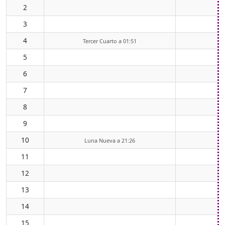
2
3
4
Tercer Cuarto a 01:51
5
6
7
8
9
10
0
Luna Nueva a 21:26
11
0
12
0
13
0
14
0
15
1