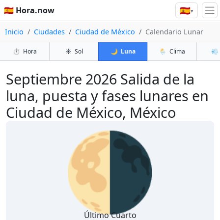
🇪🇸
🇪🇸 Hora.now
▾
Inicio
Ciudades
Ciudad de México
Calendario Lunar
⏱️
Hora
☀️
Sol
🌙
Luna
🌦️
Clima
💨
Septiembre 2026
Salida de la
luna, puesta y fases lunares en
Ciudad de México, México
🌗
Último Cuarto