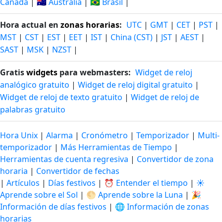
Canadá
|
🇦🇺 Australia
|
🇧🇷 Brasil
|
Hora actual en
zonas horarias
:
UTC
|
GMT
|
CET
|
PST
|
MST
|
CST
|
EST
|
EET
|
IST
|
China (CST)
|
JST
|
AEST
|
SAST
|
MSK
|
NZST
|
Gratis
widgets
para webmasters:
Widget de reloj
analógico gratuito
|
Widget de reloj digital gratuito
|
Widget de reloj de texto gratuito
|
Widget de reloj de
palabras gratuito
Hora Unix
|
Alarma
|
Cronómetro
|
Temporizador
|
Multi-
temporizador
|
Más Herramientas de Tiempo
|
Herramientas de cuenta regresiva
|
Convertidor de zona
horaria
|
Convertidor de fechas
|
Artículos
|
Días festivos
|
⏰ Entender el tiempo
|
☀️
Aprende sobre el Sol
|
🌕 Aprende sobre la Luna
|
🎉
Información de días festivos
|
🌐 Información de zonas
horarias