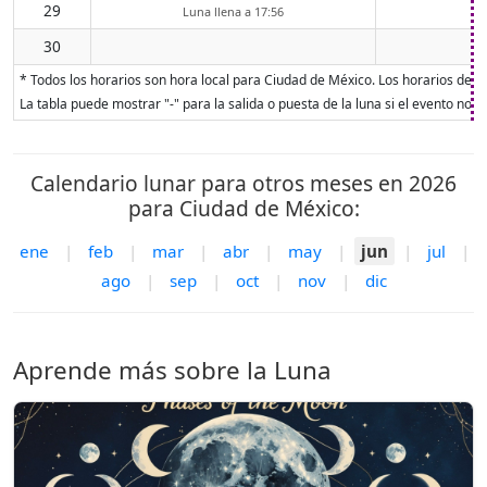
29
Luna llena a 17:56
30
* Todos los horarios son hora local para Ciudad de México. Los horarios de sal
La tabla puede mostrar "-" para la salida o puesta de la luna si el evento no o
Calendario lunar para otros meses en 2026
para Ciudad de México:
ene
|
feb
|
mar
|
abr
|
may
|
jun
|
jul
|
ago
|
sep
|
oct
|
nov
|
dic
Aprende más sobre la Luna