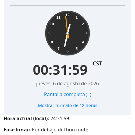
00:32:00
12
11
1
10
2
9
3
8
4
7
5
6
CST
00:32:00
jueves, 6 de agosto de 2026
⛶
Pantalla completa
Mostrar formato de 12 horas
Hora actual (local):
24:32:00
Fase lunar:
Por debajo del horizonte