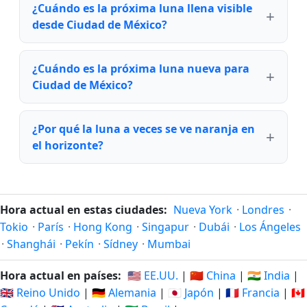
¿Cuándo es la próxima luna llena visible
desde Ciudad de México?
¿Cuándo es la próxima luna nueva para
Ciudad de México?
¿Por qué la luna a veces se ve naranja en
el horizonte?
Hora actual en estas ciudades:
Nueva York
·
Londres
·
Tokio
·
París
·
Hong Kong
·
Singapur
·
Dubái
·
Los Ángeles
·
Shanghái
·
Pekín
·
Sídney
·
Mumbai
Hora actual en países:
🇺🇸 EE.UU.
|
🇨🇳 China
|
🇮🇳 India
|
🇬🇧 Reino Unido
|
🇩🇪 Alemania
|
🇯🇵 Japón
|
🇫🇷 Francia
|
🇨🇦