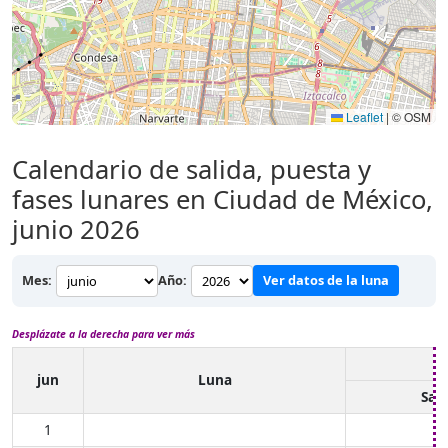
Leaflet
|
© OSM
Calendario de salida, puesta y
fases lunares en Ciudad de México,
junio 2026
Mes:
Año:
Ver datos de la luna
Desplázate a la derecha para ver más
jun
Luna
Sali
1