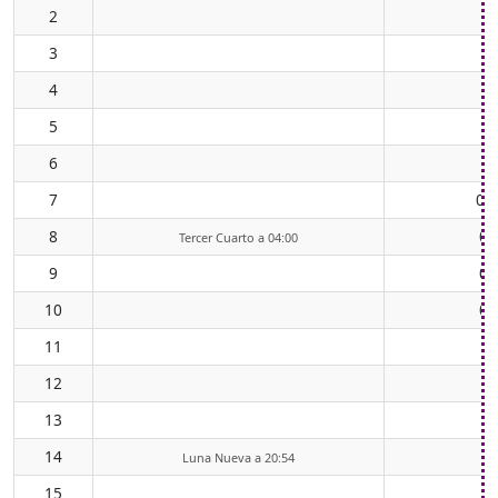
2
3
4
5
6
7
00
8
00
Tercer Cuarto a 04:00
9
01
10
01
11
0
12
0
13
0
14
0
Luna Nueva a 20:54
15
0