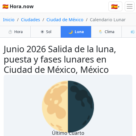
🇪🇸
🇪🇸 Hora.now
▾
Inicio
Ciudades
Ciudad de México
Calendario Lunar
⏱️
Hora
☀️
Sol
🌙
Luna
🌦️
Clima
💨
Junio 2026
Salida de la luna,
puesta y fases lunares en
Ciudad de México, México
🌗
Último Cuarto