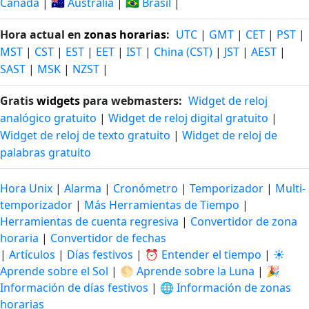
Canadá
|
🇦🇺 Australia
|
🇧🇷 Brasil
|
Hora actual en
zonas horarias
:
UTC
|
GMT
|
CET
|
PST
|
MST
|
CST
|
EST
|
EET
|
IST
|
China (CST)
|
JST
|
AEST
|
SAST
|
MSK
|
NZST
|
Gratis
widgets
para webmasters:
Widget de reloj
analógico gratuito
|
Widget de reloj digital gratuito
|
Widget de reloj de texto gratuito
|
Widget de reloj de
palabras gratuito
Hora Unix
|
Alarma
|
Cronómetro
|
Temporizador
|
Multi-
temporizador
|
Más Herramientas de Tiempo
|
Herramientas de cuenta regresiva
|
Convertidor de zona
horaria
|
Convertidor de fechas
|
Artículos
|
Días festivos
|
⏰ Entender el tiempo
|
☀️
Aprende sobre el Sol
|
🌕 Aprende sobre la Luna
|
🎉
Información de días festivos
|
🌐 Información de zonas
horarias